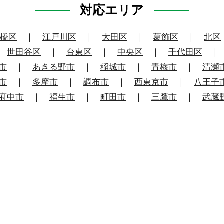
対応エリア
橋区
｜
江戸川区
｜
大田区
｜
葛飾区
｜
北区
｜
世田谷区
｜
台東区
｜
中央区
｜
千代田区
市
｜
あきる野市
｜
稲城市
｜
青梅市
｜
清瀬
市
｜
多摩市
｜
調布市
｜
西東京市
｜
八王子
府中市
｜
福生市
｜
町田市
｜
三鷹市
｜
武蔵