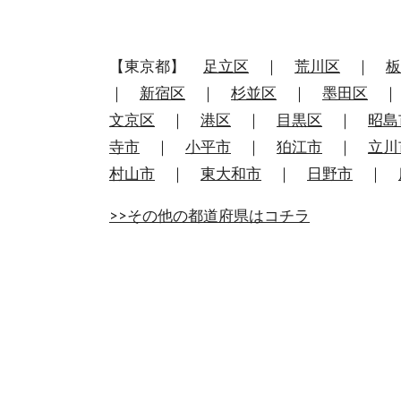
【東京都】
足立区
｜
荒川区
｜
板
｜
新宿区
｜
杉並区
｜
墨田区
文京区
｜
港区
｜
目黒区
｜
昭島
寺市
｜
小平市
｜
狛江市
｜
立川
村山市
｜
東大和市
｜
日野市
｜
>>その他の都道府県はコチラ