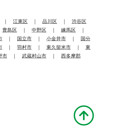
｜
江東区
｜
品川区
｜
渋谷区
｜
豊島区
｜
中野区
｜
練馬区
｜
市
｜
国立市
｜
小金井市
｜
国分
市
｜
羽村市
｜
東久留米市
｜
東
野市
｜
武蔵村山市
｜
西多摩郡