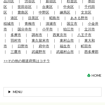
品川区
｜
渋谷区
｜
新宿区
｜
杉並区
｜
墨田
区
｜
世田谷区
｜
台東区
｜
中央区
｜
千代田
区
｜
豊島区
｜
中野区
｜
練馬区
｜
文京区
｜
港区
｜
目黒区
｜
昭島市
｜
あきる野市
｜
稲城市
｜
青梅市
｜
清瀬市
｜
国立市
｜
小金井
市
｜
国分寺市
｜
小平市
｜
狛江市
｜
立川市
｜
多摩市
｜
調布市
｜
西東京市
｜
八王子市
｜
羽村市
｜
東久留米市
｜
東村山市
｜
東大和
市
｜
日野市
｜
府中市
｜
福生市
｜
町田市
｜
三鷹市
｜
武蔵野市
｜
武蔵村山市
｜
西多摩郡
>>その他の都道府県はコチラ
HOME
MENU