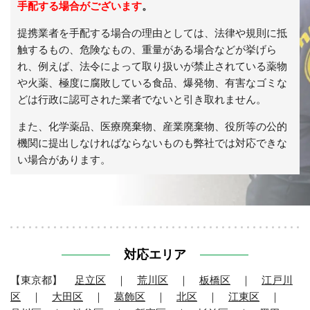
手配する場合がございます
。
提携業者を手配する場合の理由としては、法律や規則に抵
触するもの、危険なもの、重量がある場合などが挙げら
れ、例えば、法令によって取り扱いが禁止されている薬物
や火薬、極度に腐敗している食品、爆発物、有害なゴミな
どは行政に認可された業者でないと引き取れません。
また、化学薬品、医療廃棄物、産業廃棄物、役所等の公的
機関に提出しなければならないものも弊社では対応できな
い場合があります。
対応エリア
【東京都】
足立区
｜
荒川区
｜
板橋区
｜
江戸川
区
｜
大田区
｜
葛飾区
｜
北区
｜
江東区
｜